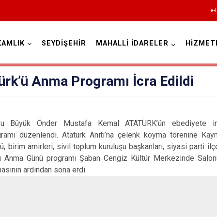
e-
KAMLIK
SEYDİŞEHİR
MAHALLİ İDARELER
HİZMET
Konya
ürk’ü Anma Programı İcra Edildi
Ahırlı
usu Büyük Önder Mustafa Kemal ATATÜRK’ün ebediyete int
ramı düzenlendi. Atatürk Anıtı’na çelenk koyma törenine Ka
Akören
ü, birim amirleri, sivil toplum kuruluşu başkanları, siyasi parti il
Akşehir
k’ü Anma Günü programı Şaban Cengiz Kültür Merkezinde Salon
Altınekin
asının ardından sona erdi.
Beyşehir
Bozkır