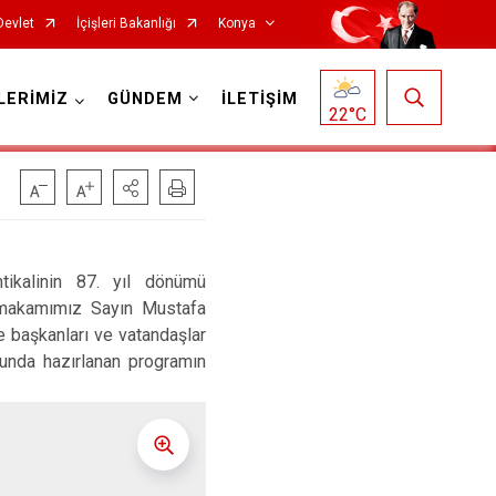
Devlet
İçişleri Bakanlığı
Konya
LERİMİZ
GÜNDEM
İLETİŞİM
22
°C
Doğanhisar
Kulu
ikalinin 87. yıl dönümü
ymakamımız Sayın Mustafa
Emirgazi
Meram
çe başkanları ve vatandaşlar
Ereğli
Sarayönü
unda hazırlanan programın
Güneysınır
Selçuklu
Hadim
Seydişehir
Halkapınar
Taşkent