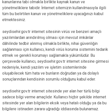
kanunlarına tabi olmakla birlikte kaynak kanun ve
Derebucak
Karatay
yönetmeliklere tabidir. İnternet sitemizin kullanılmasıyla ilgili
tüm bu belirtilen kanun ve yönetmeliklere uyacağınızı kabul
etmektesiniz.
seydisehir.gov.tr internet sitesinin virüs ve benzeri amaçlı
yazılımlardan arındırılmış olması için mevcut imkânlar
dâhilinde tedbir alınmış olmakla birlikte, nihai güvenliğin
sağlanması için kullanıcı, kendi virüs koruma sistemini tedarik
etmek ve gerekli korumayı sağlamakla yükümlüdür. Bu
çerçevede kullanıcı, seydisehir.gov.tr internet sitesine girmesi
nedeniyle, kendi yazılım ve işletim sistemlerinde
oluşabilecek tüm hata ve bunların doğrudan ya da dolaylı
sonuçlarından kendisinin sorumlu olduğunu kabul eder.
seydisehir.gov.tr internet sitesinde yer alan her türlü bilgi
sadece bilgi verme amaçlıdır. Kullanıcı hiçbir şekilde internet
sitesinde yer alan bilgilerin eksik veya hatalı olduğu ya da bu
bilgilere istinaden zarara uğradığı iddiasında bulunamaz.