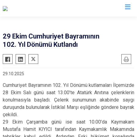
Konya
29 Ekim Cumhuriyet Bayramının
102. Yıl Dönümü Kutlandı
Ahırlı
Doğanhisar
Kulu
Akören
Emirgazi
Meram
Akşehir
Ereğli
Sarayönü
29.10.2025
Altınekin
Güneysınır
Selçuklu
Cumhuriyet Bayramının 102. Yıl Dönümü kutlamaları İlçemizde
Beyşehir
Hadim
Seydişehir
28 Ekim Salı günü saat 13.00’te Atatürk Anıtına çelenklerin
Bozkır
Halkapınar
Taşkent
konulmasıyla başladı. Çelenk sunumunun akabinde saygı
Çeltik
Hüyük
Tuzlukçu
duruşunda bulunularak İstiklal Marşı eşliğinde göndere bayrak
Cihanbeyli
çekildi.
Ilgın
Yalıhüyük
29 Ekim Çarşamba günü ise saat 10.00’da Kaymakam
Çumra
Kadınhanı
Yunak
Mustafa Hamit KIYICI tarafından Kaymakamlık Makamında
Derbent
Karapınar
tebrikler kabul edildi. Ardından Eski hükümet konağında