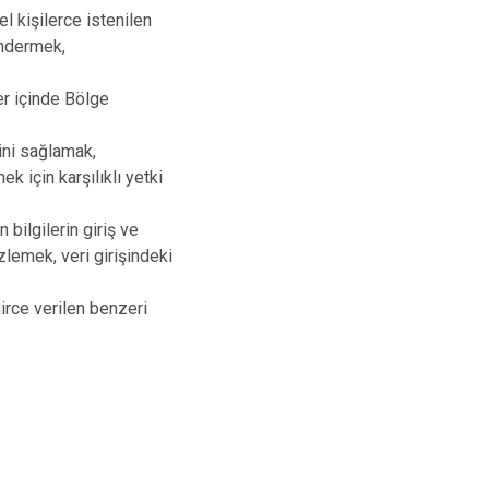
l kişilerce istenilen
öndermek,
er içinde Bölge
ini sağlamak,
ek için karşılıklı yetki
 bilgilerin giriş ve
zlemek, veri girişindeki
rce verilen benzeri