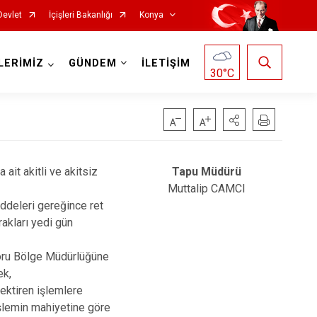
Devlet
İçişleri Bakanlığı
Konya
LERİMİZ
GÜNDEM
İLETİŞİM
30
°C
ait akitli ve akitsiz
Tapu Müdürü
Doğanhisar
Kulu
Muttalip CAMCI
Emirgazi
Meram
addeleri gereğince ret
Ereğli
Sarayönü
rakları yedi gün
Güneysınır
Selçuklu
aporu Bölge Müdürlüğüne
Hadim
Seydişehir
ek,
rektiren işlemlere
Halkapınar
Taşkent
 işlemin mahiyetine göre