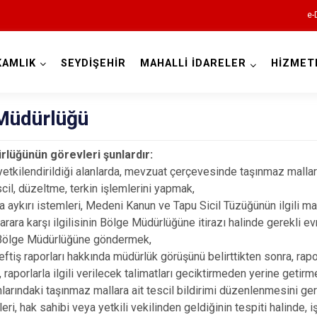
e-
KAMLIK
SEYDİŞEHİR
MAHALLİ İDARELER
HİZMET
Konya
Müdürlüğü
lüğünün görevleri şunlardır:
 yetkilendirildiği alanlarda, mevzuat çerçevesinde taşınmaz mallara 
Ahırlı
scil, düzeltme, terkin işlemlerini yapmak,
Akören
 aykırı istemleri, Medeni Kanun ve Tapu Sicil Tüzüğünün ilgili m
Akşehir
rara karşı ilgilisinin Bölge Müdürlüğüne itirazı halinde gerekli ev
 Bölge Müdürlüğüne göndermek,
Altınekin
teftiş raporları hakkında müdürlük görüşünü belirttikten sonra, r
Beyşehir
raporlarla ilgili verilecek talimatları geciktirmeden yerine getirm
anlarındaki taşınmaz mallara ait tescil bildirimi düzenlenmesini ge
Bozkır
pleri, hak sahibi veya yetkili vekilinden geldiğinin tespiti halinde,