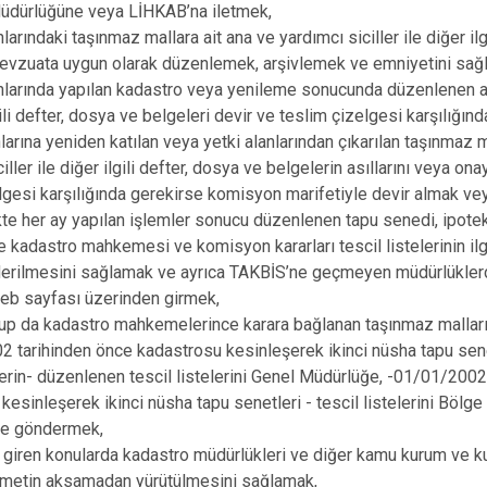
Çeltik
üdürlüğüne veya LİHKAB’na iletmek,
nlarındaki taşınmaz mallara ait ana ve yardımcı siciller ile diğer il
Cihanbeyli
mevzuata uygun olarak düzenlemek, arşivlemek ve emniyetini sağ
Çumra
anlarında yapılan kadastro veya yenileme sonucunda düzenlenen an
Derbent
gili defter, dosya ve belgeleri devir ve teslim çizelgesi karşılığın
nlarına yeniden katılan veya yetki alanlarından çıkarılan taşınmaz m
Derebucak
iller ile diğer ilgili defter, dosya ve belgelerin asıllarını veya onay
lgesi karşılığında gerekirse komisyon marifetiyle devir almak ve
te her ay yapılan işlemler sonucu düzenlenen tapu senedi, ipotek
le kadastro mahkemesi ve komisyon kararları tescil listelerinin ilg
erilmesini sağlamak ve ayrıca TAKBİS’ne geçmeyen müdürlüklerde 
 web sayfası üzerinden girmek,
 olup da kadastro mahkemelerince karara bağlanan taşınmaz mallar
 tarihinden önce kadastrosu kesinleşerek ikinci nüsha tapu sen
erin- düzenlenen tescil listelerini Genel Müdürlüğe, -01/01/2002
kesinleşerek ikinci nüsha tapu senetleri - tescil listelerini Böl
nde göndermek,
 giren konularda kadastro müdürlükleri ve diğer kamu kurum ve kurul
zmetin aksamadan yürütülmesini sağlamak,