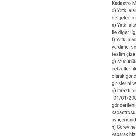
Kadastro M
d) Yetki ala
belgeleri 
e) Yetki al
ile diğer il
f) Yetki ala
yardımcı sic
teslim çize
g) Müdürlük
cetvelleri i
olarak gönd
girişlerini
ğ) İtirazlı
-01/01/2002
gönderilenl
kadastrosu 
ay içerisi
h) Görevine
yaparak hi