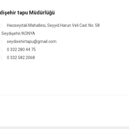
dişehir tapu Müdürlüğü
Hacıseyitali Mahallesi, Seyyid Harun Veli Cad. No: 58
Seydişehir/KONYA
seydisehirtapu@gmail.com
0 332 280 44 75
0 332 582 2068