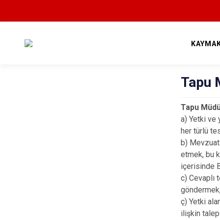
KAYMA
Tapu 
Tapu Müdür
a) Yetki ve
her türlü te
b) Mevzuata
etmek, bu ka
içerisinde
c) Cevaplı 
göndermek, 
ç) Yetki al
ilişkin tale