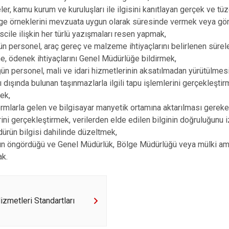
er, kamu kurum ve kuruluşları ile ilgisini kanıtlayan gerçek ve tüze
elge örneklerini mevzuata uygun olarak süresinde vermek veya g
escile ilişkin her türlü yazışmaları resen yapmak,
ün personel, araç gereç ve malzeme ihtiyaçlarını belirlenen sürel
, ödenek ihtiyaçlarını Genel Müdürlüğe bildirmek,
ün personel, mali ve idari hizmetlerinin aksatılmadan yürütülmes
nı dışında bulunan taşınmazlarla ilgili tapu işlemlerini gerçekleştirm
ek,
formlarla gelen ve bilgisayar manyetik ortamına aktarılması gereken
erini gerçekleştirmek, verilerden elde edilen bilginin doğruluğunu i
dürün bilgisi dahilinde düzeltmek,
ın öngördüğü ve Genel Müdürlük, Bölge Müdürlüğü veya mülki ami
ak.
zmetleri Standartları