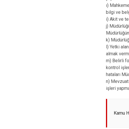
ı) Mahkemel
bilgi ve b
i) Akit ve t
j) Müdürlüğ
Müdürlüğüne
k) Müdürlüğ
l) Yetki ala
almak verm
m) Belirli 
kontrol işl
hataları Mü
n) Mevzuat
işleri yapm
Kamu Hi