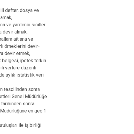
Hüyük
Tuzlukçu
gili defter, dosya ve
Ilgın
Yalıhüyük
lamak,
Kadınhanı
Yunak
a ve yardımcı siciller
Karapınar
da devir almak,
allara ait ana ve
Karatay
lı örneklerini devir-
ya devir etmek,
 belgesi, ipotek terkin
ili yerlere düzenli
aylık istatistik veri
ın tescilinden sonra
etleri Genel Müdürlüğe
 tarihinden sonra
ge Müdürlüğüne en geç 1
uşları ile iş birliği