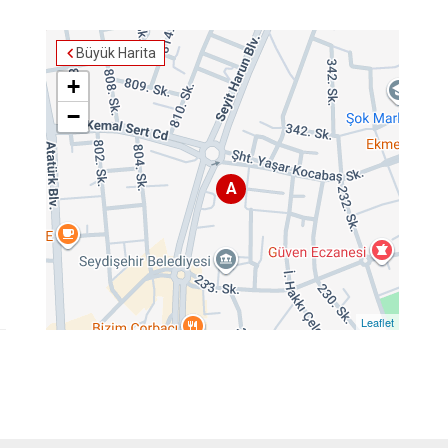
Büyük Harita
+
−
A
Leaflet