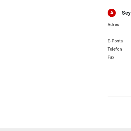
Sey
A
Adres
E-Posta
Telefon
Fax